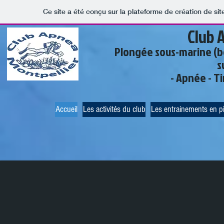
Ce site a été conçu sur la plateforme de création de sit
​​​​​​​​
Club 
Plongée sous-marine (bo
s
- Apnée - T
Accueil
Les activités du club
Les entrainements en p