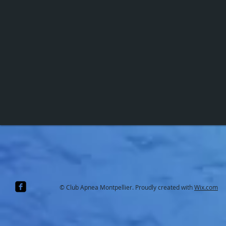
© Club Apnea Montpellier. Proudly created with
Wix.com